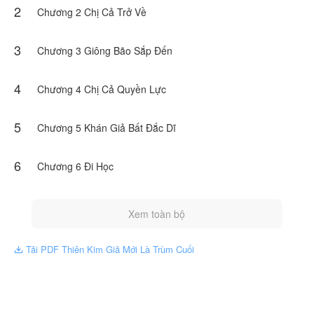
2
Song, một sự thật lại được phơi bày. Cô chỉ là thiên kim giả bị
Chương 2 Chị Cả Trở Về
bệnh viện trao nhầm lúc bé và ông bà Lâm đã tìm lại được con
gái ruột của mình.
3
Chương 3 Giông Bão Sắp Đến
Truyện này do THIÊN YYẾT cho phép NovelToon đăng tải, nội
dung chỉ là quan điểm của bản thân tác giả, không thể hiện lập
trường của NovelToon
4
Chương 4 Chị Cả Quyền Lực
5
Chương 5 Khán Giả Bất Đắc Dĩ
6
Chương 6 Đi Học
Xem toàn bộ
Tải PDF Thiên Kim Giả Mới Là Trùm Cuối
