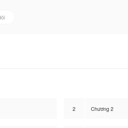
ng tải, nội dung chỉ là quan điểm của bản thân tác giả,
dõi
2
Chương 2