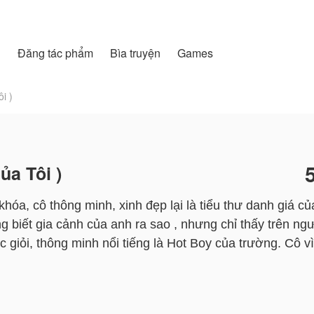
h
Đăng tác phẩm
Bìa truyện
Games
i )
ủa Tôi )
hóa, cô thông minh, xinh đẹp lại là tiểu thư danh giá củ
 biết gia cảnh của anh ra sao , nhưng chỉ thấy trên ng
 giỏi, thông minh nổi tiếng là Hot Boy của trường. Cô 
đồng ý nhận lời yêu cô, cô cũng không biết từ bao giờ cô lại yêu
tỏ tình với cô, cô liền vui đến nỗi không ngủ được. Chuy
gia tộc ập đến cuộc đời cô......