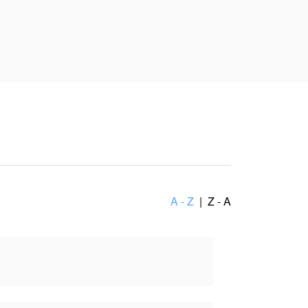
 không thể hiện lập trường
A - Z
|
Z - A