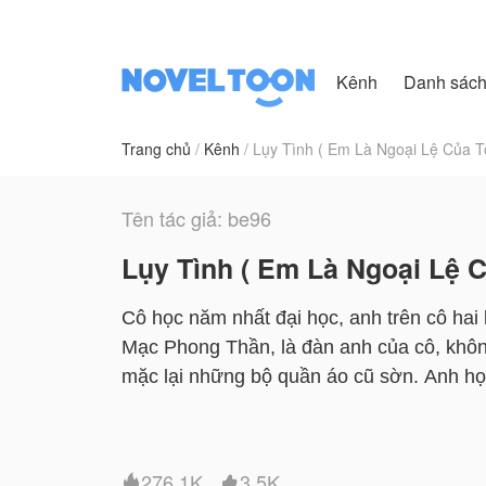
Kênh
Danh sác
Trang chủ
Kênh
Lụy Tình ( Em Là Ngoại Lệ Của Tô
Tên tác giả: be96
Lụy Tình ( Em Là Ngoại Lệ C
Cô học năm nhất đại học, anh trên cô hai k
Mạc Phong Thần, là đàn anh của cô, không
mặc lại những bộ quần áo cũ sờn. Anh học
bạn thân mà theo đuổi anh nhiệt tình suốt một năm , anh mới 
anh thật lòng , đến khi anh chấp nhận lời 
phúc trong một thời gian ngắn thì sống gió 
276.1K
3.5K

