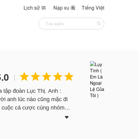
Lịch sử
Nạp xu
Tiếng Việt


5.0





|
a tập đoàn Lục Thị. Anh :
ười anh lúc nào cũng mặc đi
vì cuộc cá cược cùng nhóm

ện tình vừa diễn ra hạnh