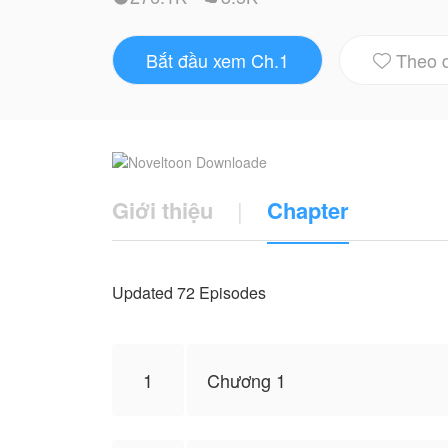
Truyện này do be96 cho phép NovelToon đă
Bắt đầu xem Ch.1
Theo 
của NovelToon

Giới thiệu
|
Chapter
Updated 72 Episodes
1
Chương 1